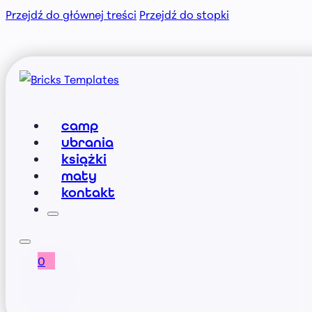
Przejdź do głównej treści
Przejdź do stopki
camp
ubrania
książki
maty
kontakt
0