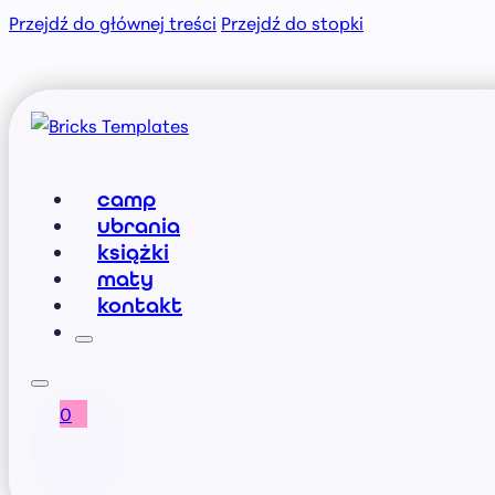
Przejdź do głównej treści
Przejdź do stopki
camp
ubrania
książki
maty
kontakt
0