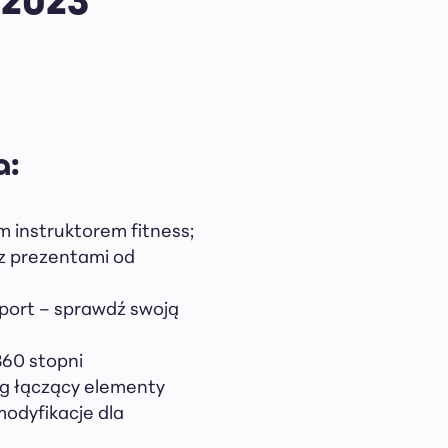
a:
 instruktorem fitness;
 z prezentami od
port – sprawdź swoją
360 stopni
ng łączący elementy
modyfikacje dla