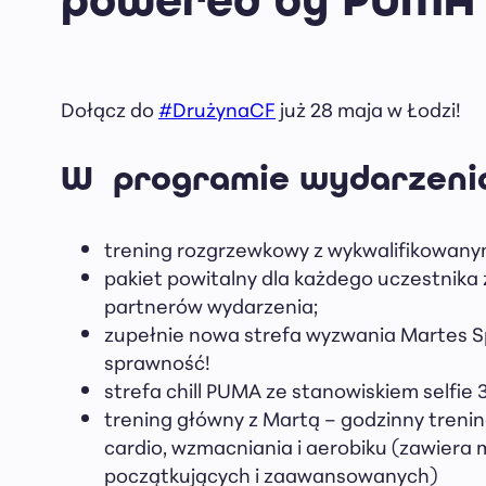
Dołącz do
#DrużynaCF
już 28 maja w Łodzi!
W programie wydarzeni
trening rozgrzewkowy z wykwalifikowanym
pakiet powitalny dla każdego uczestnika
partnerów wydarzenia;
zupełnie nowa strefa wyzwania Martes S
sprawność!
strefa chill PUMA ze stanowiskiem selfie 
trening główny z Martą – godzinny treni
cardio, wzmacniania i aerobiku (zawiera 
początkujących i zaawansowanych)