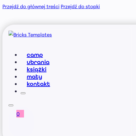
Przejdź do głównej treści
Przejdź do stopki
camp
ubrania
książki
maty
kontakt
0