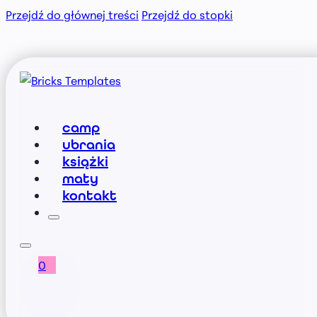
Przejdź do głównej treści
Przejdź do stopki
camp
ubrania
książki
maty
kontakt
0