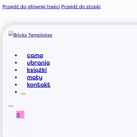
Przejdź do głównej treści
Przejdź do stopki
camp
ubrania
książki
maty
kontakt
0