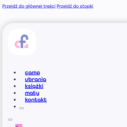
Przejdź do głównej treści
Przejdź do stopki
camp
ubrania
książki
maty
kontakt