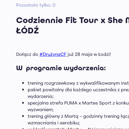
Pozostało tylko: 0
Codziennie Fit Tour x She
ŁÓDŹ
Dołącz do
#DrużynaCF
już 28 maja w Łodzi!
W programie wydarzenia:
trening rozgrzewkowy z wykwalifikowanym inst
pakiet powitalny dla każdego uczestnika z pr
wydarzenia;
specjalna strefa PUMA x Martes Sport z konk
wyzwaniem;
trening główny z Martą – godzinny trening łąc
wzmacniania i aerobiku;
wykład/warsztaty Marty – „Najsprawniejsza we