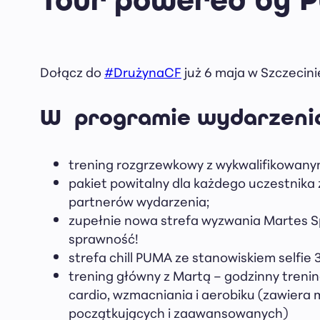
Dołącz do
#DrużynaCF
już 6 maja w Szczecini
W programie wydarzeni
trening rozgrzewkowy z wykwalifikowanym
pakiet powitalny dla każdego uczestnika
partnerów wydarzenia;
zupełnie nowa strefa wyzwania Martes S
sprawność!
strefa chill PUMA ze stanowiskiem selfie 
trening główny z Martą – godzinny treni
cardio, wzmacniania i aerobiku (zawiera 
początkujących i zaawansowanych)