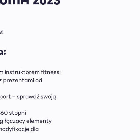
e!
a:
 instruktorem fitness;
 z prezentami od
port – sprawdź swoją
360 stopni
ng łączący elementy
modyfikacje dla